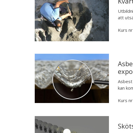
Kvar
Utbildn
att uts
Kurs nr
Asbe
expo
Asbest
kan kom
Kurs nr
Sköt