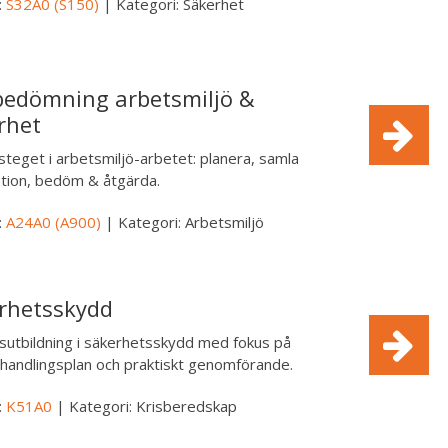
:
S32A0 (S150)
| Kategori: Säkerhet
bedömning arbetsmiljö &
rhet
steget i arbetsmiljö-arbetet: planera, samla
tion, bedöm & åtgärda.
:
A24A0 (A900)
| Kategori: Arbetsmiljö
rhetsskydd
utbildning i säkerhetsskydd med fokus på
 handlingsplan och praktiskt genomförande.
:
K51A0
| Kategori: Krisberedskap