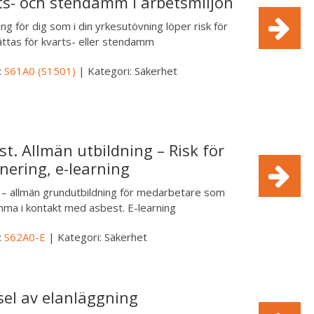
ts- och stendamm i arbetsmiljön
ing för dig som i din yrkesutövning löper risk för
ättas för kvarts- eller stendamm
:
S61A0 (S1501)
| Kategori: Säkerhet
st. Allmän utbildning – Risk för
nering, e-learning
 – allmän grundutbildning för medarbetare som
ma i kontakt med asbest. E-learning
:
S62A0-E
| Kategori: Säkerhet
sel av elanläggning