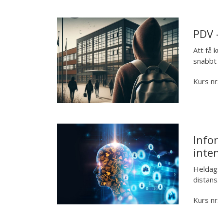
PDV 
Att få 
snabbt 
Kurs nr
Info
inte
Heldags
distans
Kurs nr