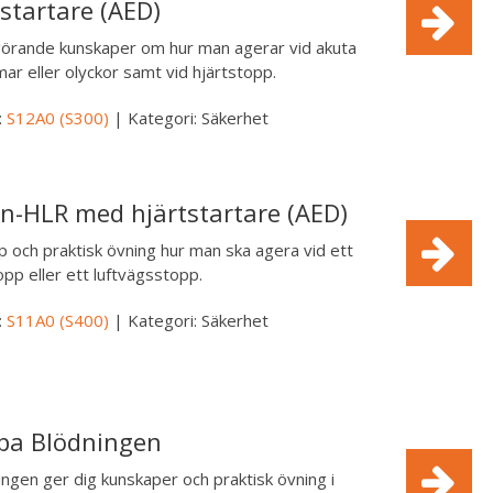
tstartare (AED)
görande kunskaper om hur man agerar vid akuta
ar eller olyckor samt vid hjärtstopp.
:
S12A0 (S300)
| Kategori: Säkerhet
n-HLR med hjärtstartare (AED)
 och praktisk övning hur man ska agera vid ett
opp eller ett luftvägsstopp.
:
S11A0 (S400)
| Kategori: Säkerhet
pa Blödningen
ingen ger dig kunskaper och praktisk övning i