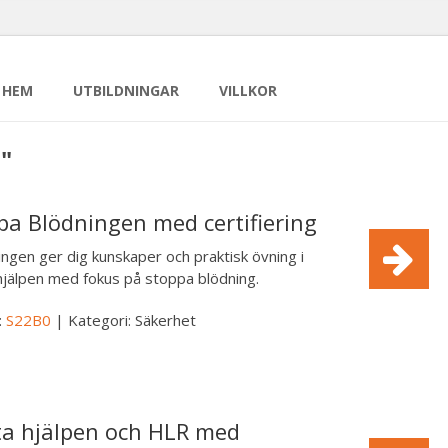
HEM
UTBILDNINGAR
VILLKOR
t"
pa Blödningen med certifiering
ingen ger dig kunskaper och praktisk övning i
hjälpen med fokus på stoppa blödning.
:
S22B0
| Kategori: Säkerhet
ta hjälpen och HLR med