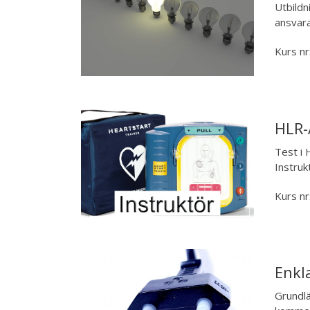
Utbild
ansvara
Kurs nr
HLR-
Test i 
Instruk
Kurs nr
Enkl
Grundlä