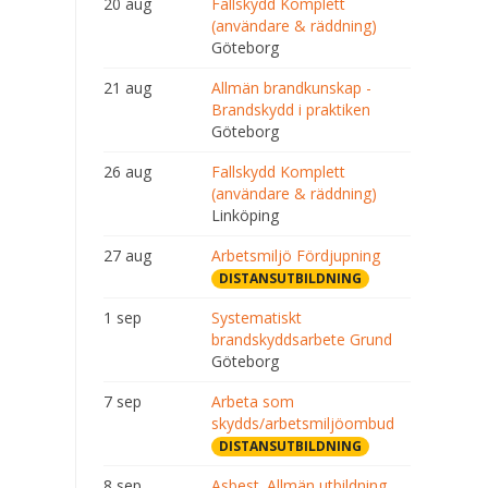
20 aug
Fallskydd Komplett
(användare & räddning)
Göteborg
21 aug
Allmän brandkunskap -
Brandskydd i praktiken
Göteborg
26 aug
Fallskydd Komplett
(användare & räddning)
Linköping
27 aug
Arbetsmiljö Fördjupning
DISTANSUTBILDNING
1 sep
Systematiskt
brandskyddsarbete Grund
Göteborg
7 sep
Arbeta som
skydds/arbetsmiljöombud
DISTANSUTBILDNING
8 sep
Asbest. Allmän utbildning