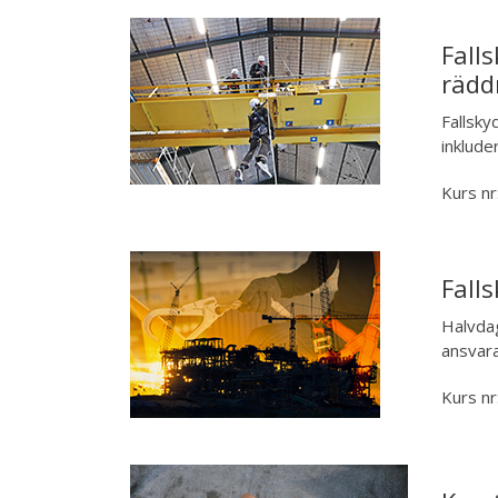
Fall
rädd
Fallsky
inklude
Kurs nr
Fall
Halvdag
ansvara
Kurs nr