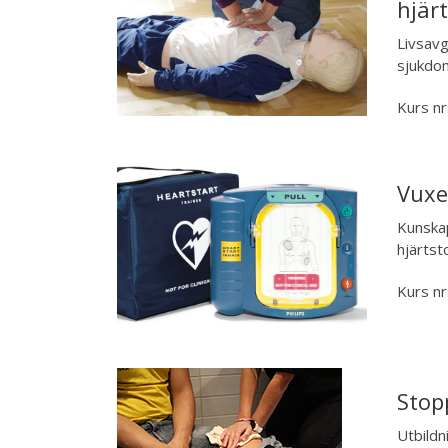
hjär
Livsav
sjukdom
Kurs nr
Vuxe
Kunskap
hjärtst
Kurs nr
Stop
Utbildn