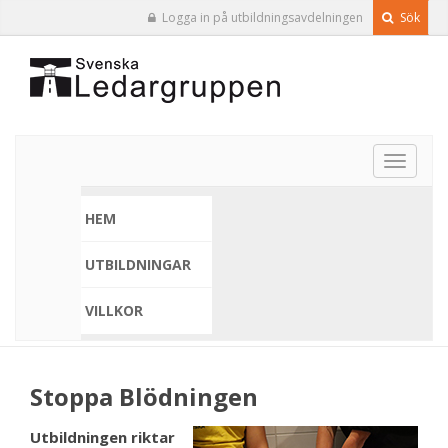
Logga in på utbildningsavdelningen
Sök
Toggle
navigat
HEM
UTBILDNINGAR
VILLKOR
Stoppa Blödningen
Utbildningen riktar