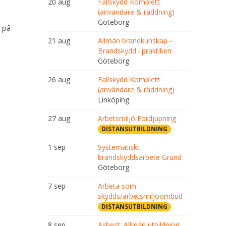
20 aug
Fallskydd Komplett
(användare & räddning)
Göteborg
e på
21 aug
Allmän brandkunskap -
Brandskydd i praktiken
Göteborg
26 aug
Fallskydd Komplett
(användare & räddning)
Linköping
27 aug
Arbetsmiljö Fördjupning
DISTANSUTBILDNING
1 sep
Systematiskt
brandskyddsarbete Grund
Göteborg
7 sep
Arbeta som
skydds/arbetsmiljöombud
DISTANSUTBILDNING
8 sep
Asbest. Allmän utbildning