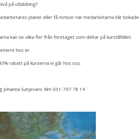
 nivå på utbildning?
medarbetares planer eller få notiser när medarbetarna blir bokad
rna kan se vilka fler från företaget som deltar på kurstillfället.
internt hos er.
 43% rabatt på kurserna ni går hos oss.
ng Johanna Sunjevaric Alm 031-797 78 14