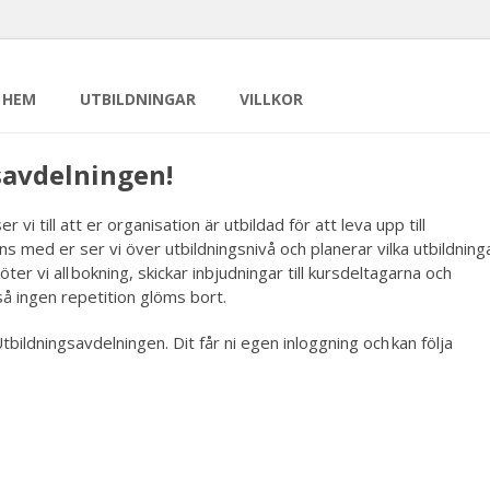
HEM
UTBILDNINGAR
VILLKOR
savdelningen!
till att er organisation är utbildad för att leva upp till
s med er ser vi över utbildningsnivå och planerar vilka utbildning
r vi all bokning, skickar inbjudningar till kursdeltagarna och
å ingen repetition glöms bort.
ildningsavdelningen. Dit får ni egen inloggning och kan följa