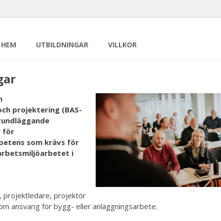
HEM
UTBILDNINGAR
VILLKOR
gar
m
ch projektering (BAS-
grundläggande
 för
etens som krävs för
arbetsmiljöarbetet i
 projektledare, projektör
som ansvarig för bygg- eller anläggningsarbete.