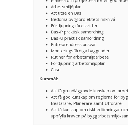
Planera och projektera för en god arbe
Arbetsmiljöplan
Att utse en Bas
Bedöma byggprojektets risknivå
Fördjupning föreskrifter
Bas-P praktisk samordning
Bas-U praktisk samordning
Entreprenörers ansvar
Monteringsfärdiga byggnader
Rutiner för arbetsmiljöarbete
Fördjupning arbetsmiljöplan
Case
Kursmål:
Att få grundläggande kunskap om arbets
Att få god kunskap om reglerna för by
Beställare, Planerare samt Utförare.
Att få kunskap om riskbedömningar och
uppfylla kraven på byggarbetsmiljö-sam