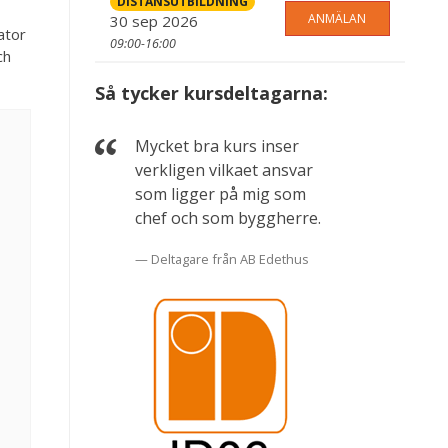
DISTANSUTBILDNING
ANMÄLAN
30 sep 2026
ator
09:00-16:00
ch
Så tycker kursdeltagarna:
Mycket bra kurs inser
verkligen vilkaet ansvar
som ligger på mig som
chef och som byggherre.
Deltagare från AB Edethus