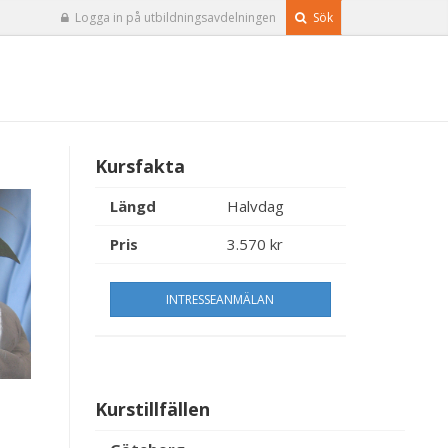
Logga in på utbildningsavdelningen
Sök
Kursfakta
Längd
Halvdag
Pris
3.570 kr
INTRESSEANMÄLAN
Kurstillfällen