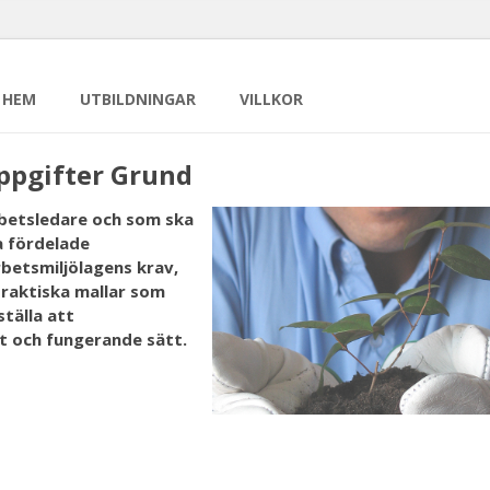
HEM
UTBILDNINGAR
VILLKOR
ppgifter Grund
 arbetsledare och som ska
a fördelade
betsmiljölagens krav,
raktiska mallar som
ställa att
gt och fungerande sätt.