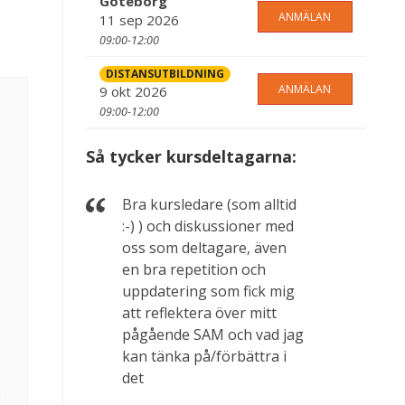
Göteborg
ANMÄLAN
11 sep 2026
09:00-12:00
DISTANSUTBILDNING
ANMÄLAN
9 okt 2026
09:00-12:00
Så tycker kursdeltagarna:
Bra kursledare (som alltid
:-) ) och diskussioner med
oss som deltagare, även
en bra repetition och
uppdatering som fick mig
att reflektera över mitt
pågående SAM och vad jag
kan tänka på/förbättra i
det
a