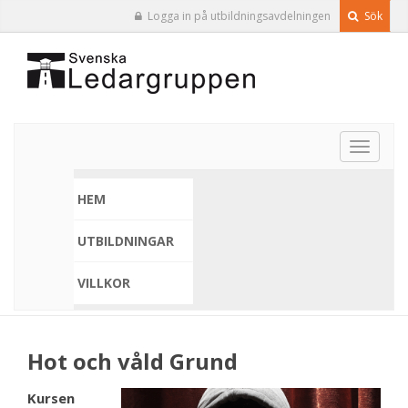
Logga in på utbildningsavdelningen
Sök
Toggle
navigat
HEM
UTBILDNINGAR
VILLKOR
Hot och våld Grund
Kursen