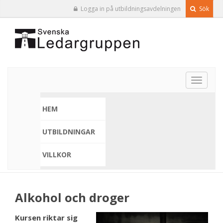
Logga in på utbildningsavdelningen
Sök
Toggle
navigat
HEM
UTBILDNINGAR
VILLKOR
Alkohol och droger
Kursen riktar sig