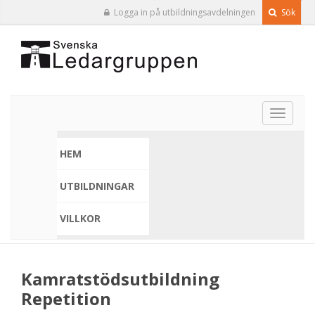
Logga in på utbildningsavdelningen
Sök
Toggle
navigat
HEM
UTBILDNINGAR
VILLKOR
Kamratstödsutbildning
Repetition