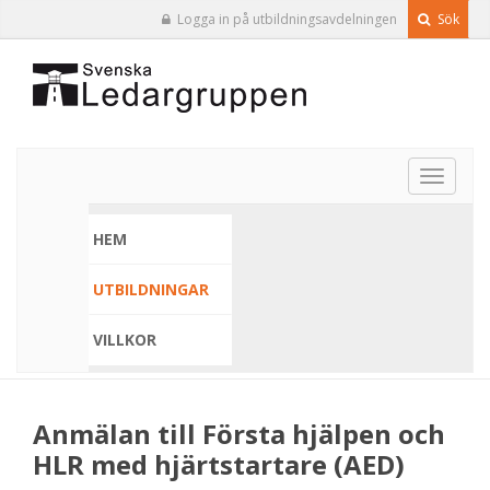
Logga in på utbildningsavdelningen
Sök
Toggle
navigat
HEM
UTBILDNINGAR
VILLKOR
Anmälan till Första hjälpen och
HLR med hjärtstartare (AED)