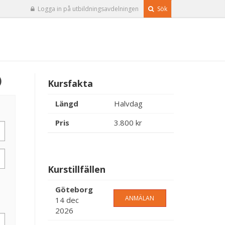
Logga in på utbildningsavdelningen
Sök
)
Kursfakta
Längd
Halvdag
Pris
3.800 kr
Kurstillfällen
Göteborg
ANMÄLAN
14 dec
2026