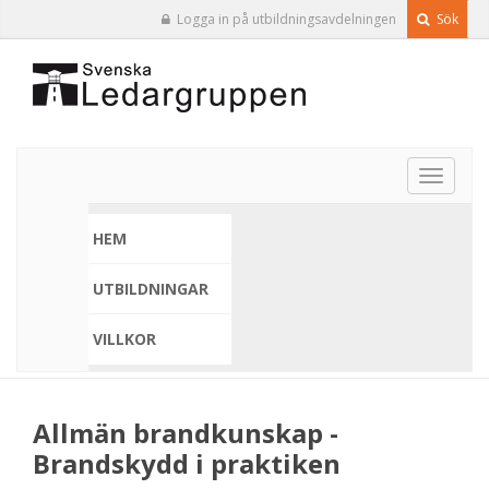
Logga in på utbildningsavdelningen
Sök
Toggle
navigat
HEM
UTBILDNINGAR
VILLKOR
Allmän brandkunskap -
Brandskydd i praktiken