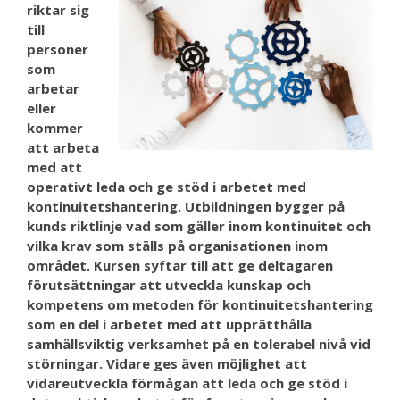
riktar sig
till
personer
som
arbetar
eller
kommer
att arbeta
med att
operativt leda och ge stöd i arbetet med
kontinuitetshantering. Utbildningen bygger på
kunds riktlinje vad som gäller inom kontinuitet och
vilka krav som ställs på organisationen inom
området. Kursen syftar till att ge deltagaren
förutsättningar att utveckla kunskap och
kompetens om metoden för kontinuitetshantering
som en del i arbetet med att upprätthålla
samhällsviktig verksamhet på en tolerabel nivå vid
störningar. Vidare ges även möjlighet att
vidareutveckla förmågan att leda och ge stöd i