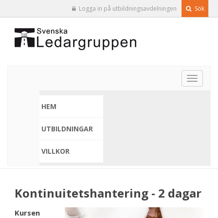
Logga in på utbildningsavdelningen
Sök
Toggle
navigat
HEM
UTBILDNINGAR
VILLKOR
Kontinuitetshantering - 2 dagar
Kursen