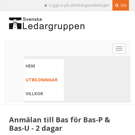
Logga in på utbildningsavdelningen
Sök
Toggle
navigat
HEM
UTBILDNINGAR
VILLKOR
Anmälan till Bas för Bas-P &
Bas-U - 2 dagar