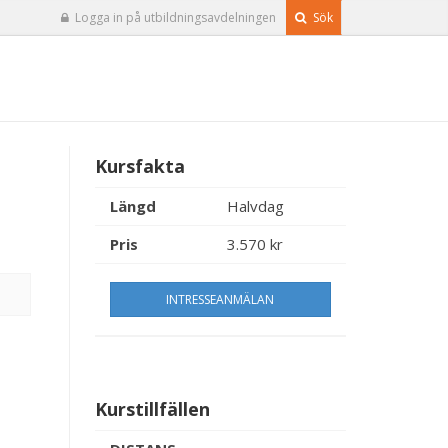
Logga in på utbildningsavdelningen
Sök
Kursfakta
Längd
Halvdag
Pris
3.570 kr
INTRESSEANMÄLAN
Kurstillfällen